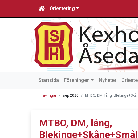
Orientering
Startsida
Föreningen
Nyheter
Oriente
Tävlingar
sep 2026
MTBO, DM, lång, Blekinge+Sk
MTBO, DM, lång,
Blekinge+Skåne+Små