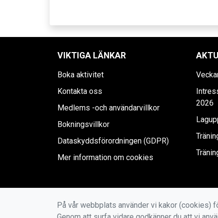
VIKTIGA LÄNKAR
AKTU
Boka aktivitet
Vecka
Kontakta oss
Intre
2026
Medlems -och användarvillkor
Lagupp
Bokningsvillkor
Tränin
Dataskyddsförordningen (GDPR)
Tränin
Mer information om cookies
På vår webbplats använder vi kakor (cookies) fö
Genom att surfa vidare godkänner du att vi anv