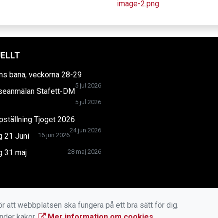
ELLT
ns bana, veckorna 28-29
5 jul 2026
sseanmälan Stafett-DM
5 jul 2026
ställning Tjoget 2026
24 jun 2026
g 21 Juni
16 jun 2026
g 31 maj
28 maj 2026
r att webbplatsen ska fungera på ett bra sätt för dig.
änder kakor.
Mer information om cookies
.