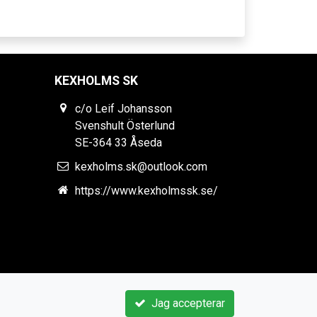
KEXHOLMS SK
c/o Leif Johansson
Svenshult Österlund
SE-364 33 Åseda
kexholms.sk@outlook.com
https://www.kexholmssk.se/
Jag accepterar