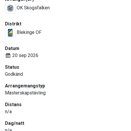
OK Skogsfalken
Distrikt
Blekinge OF
Datum
20 sep 2026
Status
Godkänd
Arrangemangstyp
Mästerskapstävling
Distans
n/a
Dag/natt
n/a