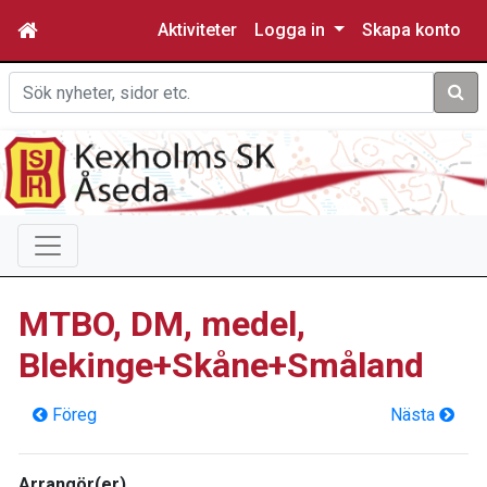
Aktiviteter
Logga in
Skapa konto
Sök
MTBO, DM, medel,
Blekinge+Skåne+Småland
Föreg
Nästa
Arrangör(er)