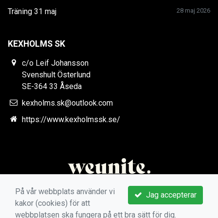
Träning 31 maj
28 maj 2026
KEXHOLMS SK
c/o Leif Johansson
Svenshult Österlund
SE-364 33 Åseda
kexholms.sk@outlook.com
https://www.kexholmssk.se/
På vår webbplats använder vi
Jag accepterar
kakor (cookies) för att
webbplatsen ska fungera på ett bra sätt för dig.