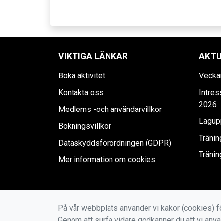
VIKTIGA LÄNKAR
AKTU
Boka aktivitet
Vecka
Kontakta oss
Intre
2026
Medlems -och användarvillkor
Lagupp
Bokningsvillkor
Tränin
Dataskyddsförordningen (GDPR)
Tränin
Mer information om cookies
På vår webbplats använder vi kakor (cookies) fö
Genom att surfa vidare godkänner du att vi anv