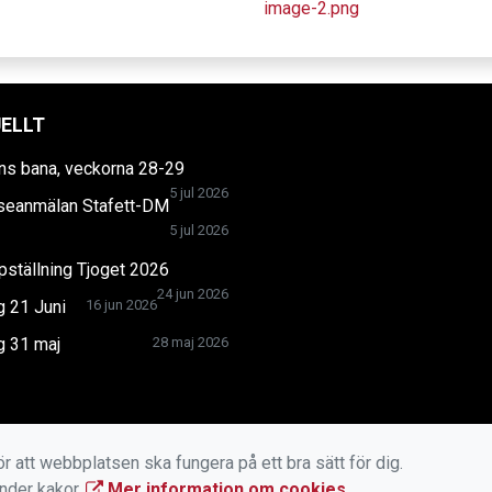
ELLT
ns bana, veckorna 28-29
5 jul 2026
sseanmälan Stafett-DM
5 jul 2026
ställning Tjoget 2026
24 jun 2026
g 21 Juni
16 jun 2026
g 31 maj
28 maj 2026
r att webbplatsen ska fungera på ett bra sätt för dig.
änder kakor.
Mer information om cookies
.