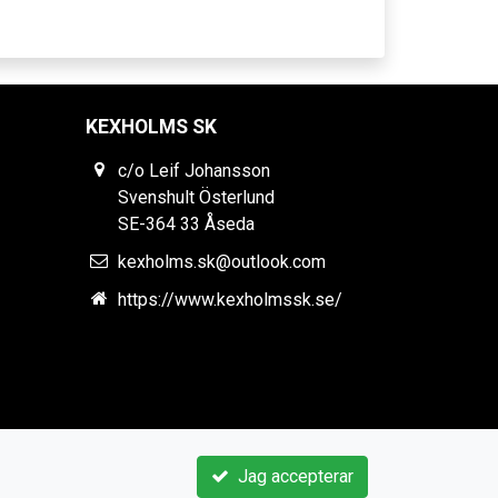
KEXHOLMS SK
c/o Leif Johansson
Svenshult Österlund
SE-364 33 Åseda
kexholms.sk@outlook.com
https://www.kexholmssk.se/
Jag accepterar